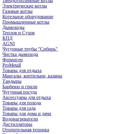
Твердотопливные котлы
Электрические котлы
Газовые котлы
Котельное оборудование
Промышленные котлы
Дымоходы
Теплов и Сухов
КПД
AGNI
Чугунные трубы "Сибирь"
Чистка дымохода
Ферингер
ProMetall
Товары для отдыха
Мангалы, коптильни, казаны
Тандыры
Барбекю и грили
Чугунная посуда
Аксессуары для отдыха
Товары для похода
Товары для сада
Товары для дома и дачи
Водонагреватели
Дистилляторы
Отопительная техника