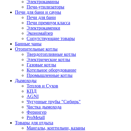
Электрокамины
Печи-утилизаторы
Печи для бани и сауны
Печи для бани
Печи премиум класса
Электрокаменки
Экономайзер
Сопутствующие товары
Банные чаны
Отопительные котлы
Твердотопливные котлы
Электрические котлы
Газовые котлы
Котельное оборудование
Промышленные котлы
Дымоходы
Теплов и Сухов
КПД
AGNI
Чугунные трубы "Сибирь"
Чистка дымохода
Ферингер
ProMetall
Товары для отдыха
Мангалы, коптильни, казаны